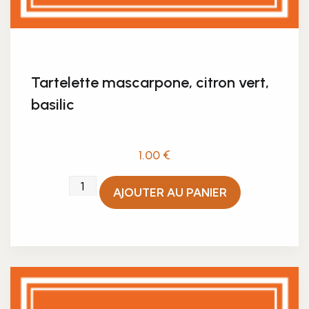
Tartelette mascarpone, citron vert,
basilic
1.00
€
quantité
AJOUTER AU PANIER
de
Tartelette
mascarpone,
citron
vert,
basilic