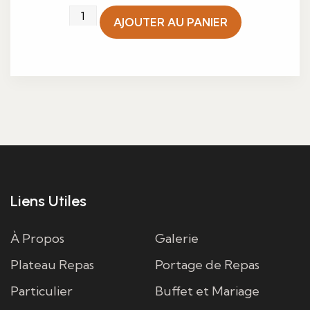
quantité
AJOUTER AU PANIER
de
Mini
chou
mascarpone
passion
Liens Utiles
À Propos
Galerie
Plateau Repas
Portage de Repas
Particulier
Buffet et Mariage