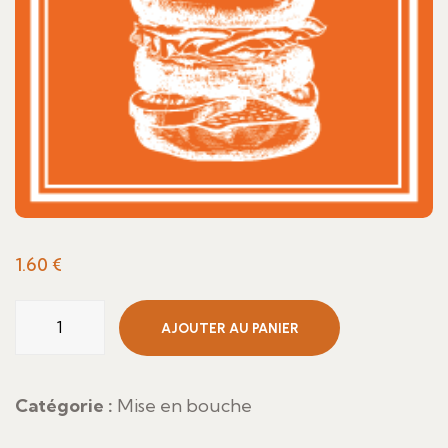
1.60
€
quantité
AJOUTER AU PANIER
de
Burger
saumon
Catégorie :
Mise en bouche
fumé,