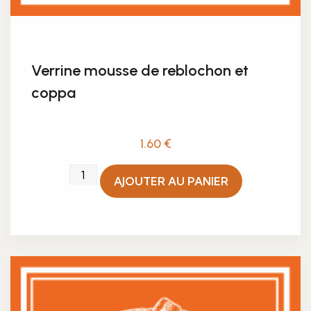
Verrine mousse de reblochon et
coppa
1.60
€
quantité
AJOUTER AU PANIER
de
Verrine
mousse
de
reblochon
et
coppa