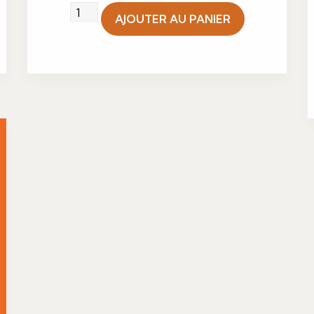
quantité
AJOUTER AU PANIER
de
Mini
baba
au
rhum