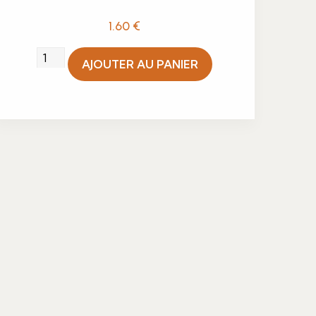
1.60
€
quantité
AJOUTER AU PANIER
de
Verrine
mousse
de
camembert,
rosette
et
pignon
de
pin