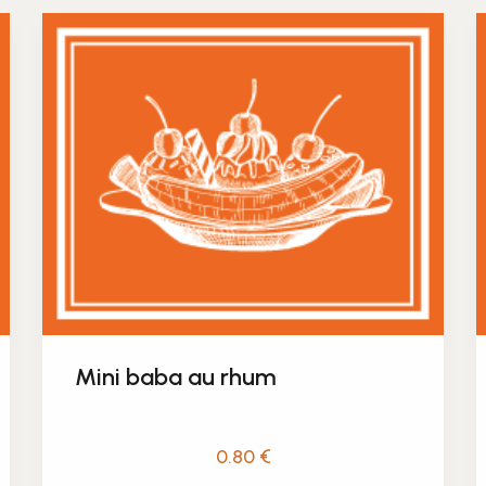
Mini baba au rhum
0.80
€