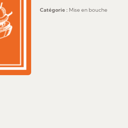
saumon
Catégorie :
Mise en bouche
fumé