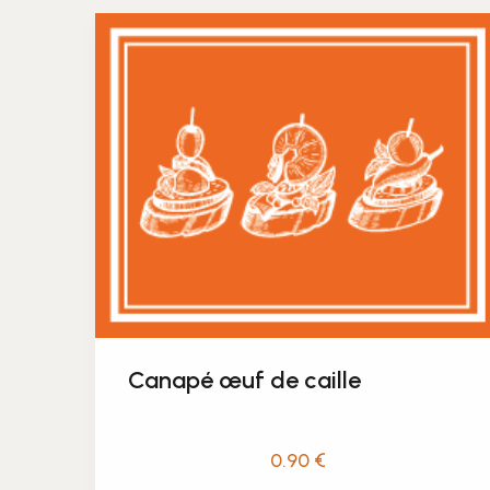
Canapé œuf de caille
0.90
€