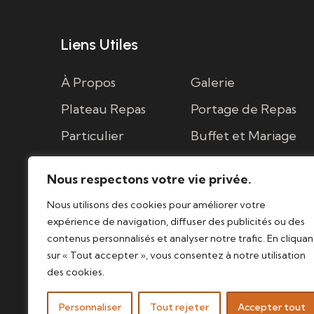
Liens Utiles
À Propos
Galerie
Plateau Repas
Portage de Repas
Particulier
Buffet et Mariage
Cocktail
Contact
Nous respectons votre vie privée.
Nous utilisons des cookies pour améliorer votre
expérience de navigation, diffuser des publicités ou des
contenus personnalisés et analyser notre trafic. En cliquan
sur « Tout accepter », vous consentez à notre utilisation
des cookies.
Personnaliser
Tout rejeter
Accepter tout