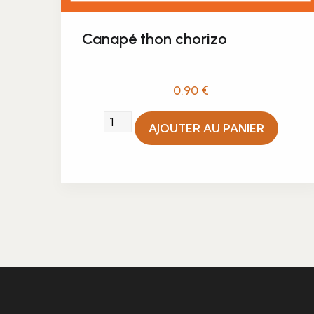
Canapé thon chorizo
0.90
€
quantité
AJOUTER AU PANIER
de
Canapé
thon
chorizo