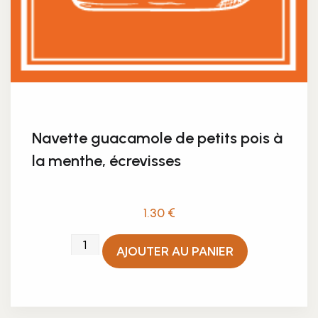
Navette guacamole de petits pois à
la menthe, écrevisses
1.30
€
quantité
AJOUTER AU PANIER
de
Navette
guacamole