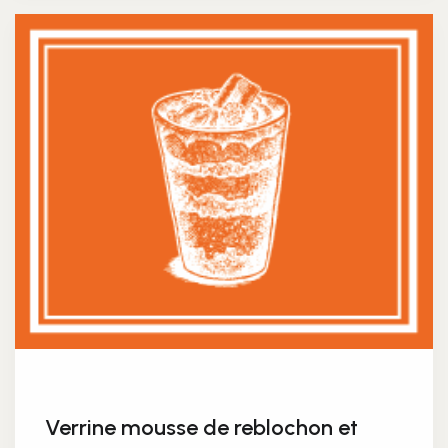
de
petits
pois
à
la
menthe,
écrevisses
Verrine mousse de reblochon et