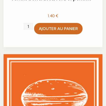
1.40
€
quantité
AJOUTER AU PANIER
de
Verrine
betteraves,
fêta
et
pomme