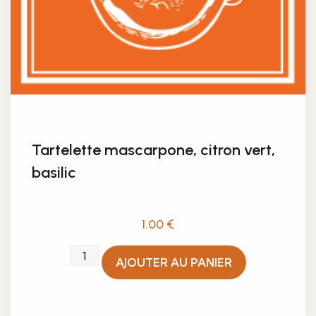
Tartelette mascarpone, citron vert,
basilic
1.00
€
quantité
AJOUTER AU PANIER
de
Tartelette
mascarpone,