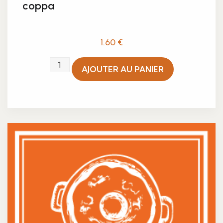
coppa
1.60
€
quantité
AJOUTER AU PANIER
de
Verrine
mousse
de
reblochon
et
coppa