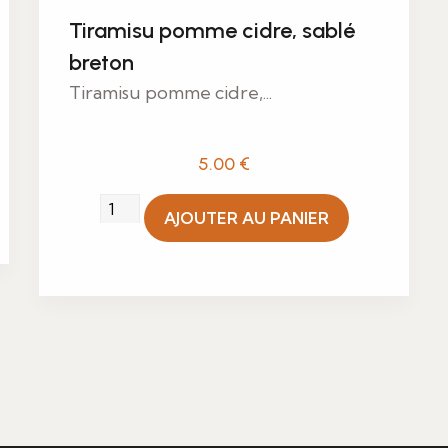
Tiramisu pomme cidre, sablé
breton
Tiramisu pomme cidre,...
5.00
€
quantité
AJOUTER AU PANIER
de
Tiramisu
pomme
cidre,
sablé
breton