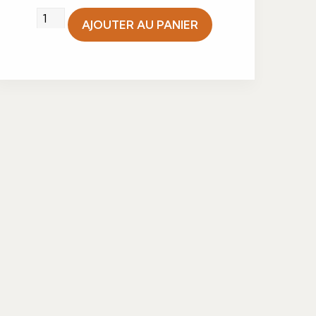
quantité
AJOUTER AU PANIER
de
Mousse
choco
passion