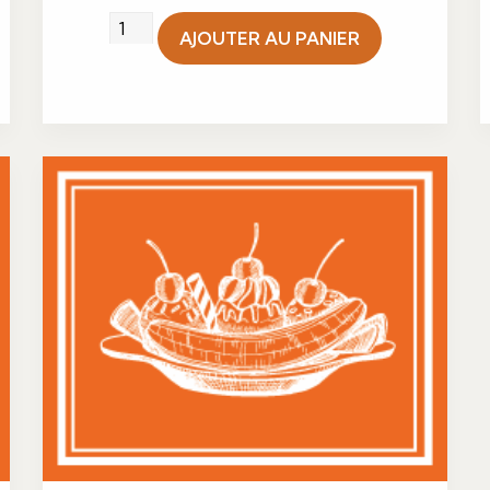
quantité
AJOUTER AU PANIER
de
Feuilleté
pistache
agrumes