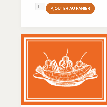
quantité
AJOUTER AU PANIER
de
Bavarois
fruits
rouges