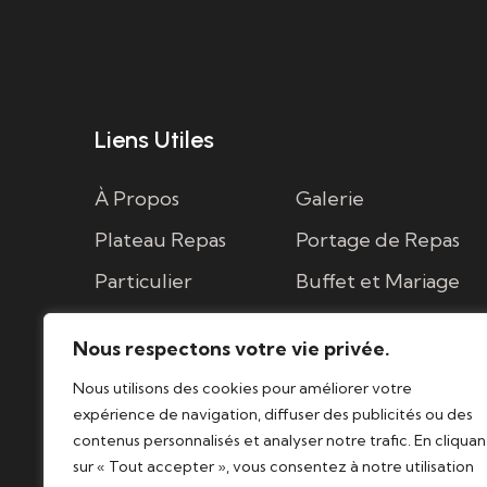
Liens Utiles
À Propos
Galerie
Plateau Repas
Portage de Repas
Particulier
Buffet et Mariage
Cocktail
Contact
Nous respectons votre vie privée.
Nous utilisons des cookies pour améliorer votre
expérience de navigation, diffuser des publicités ou des
contenus personnalisés et analyser notre trafic. En cliquan
sur « Tout accepter », vous consentez à notre utilisation