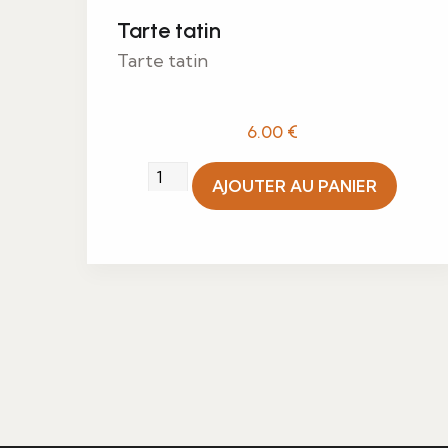
Tarte tatin
Tarte tatin
6.00
€
quantité
AJOUTER AU PANIER
de
Tarte
tatin