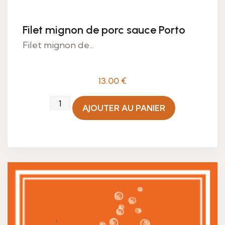
Filet mignon de porc sauce Porto
Filet mignon de...
13.00
€
quantité
AJOUTER AU PANIER
de
Filet
mignon
de
porc
sauce
Porto