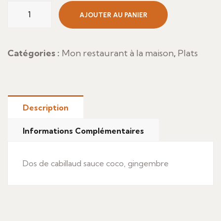
quantité
AJOUTER AU PANIER
de
Dos
de
Catégories :
Mon restaurant à la maison
,
Plats
cabillaud
sauce
provençale
Description
Informations Complémentaires
Dos de cabillaud sauce coco, gingembre