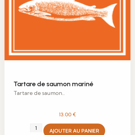
Tartare de saumon mariné
Tartare de saumon...
13.00
€
quantité
AJOUTER AU PANIER