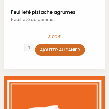
Feuilleté pistache agrumes
Feuilleté de pomme...
5.00
€
quantité
AJOUTER AU PANIER
de
Feuilleté
pistache
agrumes