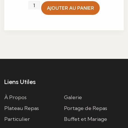
quantité
AJOUTER AU PANIER
de
Cassolette
de
lotte,
Saint-
Jacques
et
pommes
au
Liens Utiles
cidre
À Propos
Galerie
Plateau Repas
Portage de Repas
Particulier
Buffet et Mariage