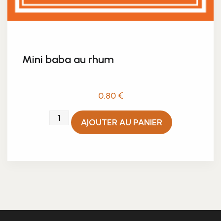
Mini baba au rhum
0.80
€
quantité
AJOUTER AU PANIER
de
Mini
baba
au
rhum