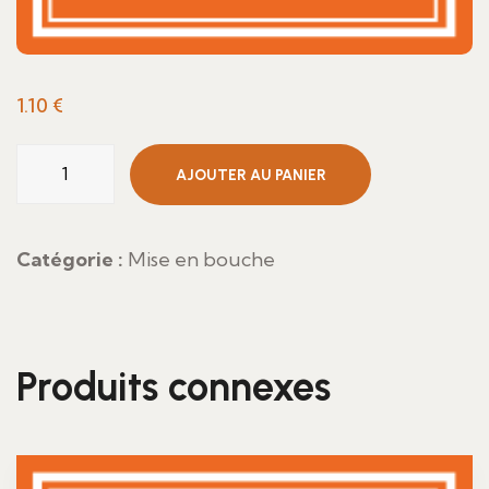
1.10
€
quantité
AJOUTER AU PANIER
de
Verrine
ananas
Catégorie :
Mise en bouche
et
crème
chiboust
Produits connexes